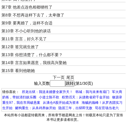
第7章 他差点连色相都牺牲了
第8章 不想再这样下去了，太卑微了
第9章 要离婚了，这样不合适
第10章 不小心听到他的谈话
第11章 言言，好久不见了
第12章 签完就生效了
第13章 你想清楚了，什么都不要？
第14章 言言如果愿意，我很高兴娶她
第15章 看到他吻她
下一页
尾页
输入页数
(第1/30页)
猜你喜欢：
邪龙出狱：我送未婚妻全家升天！
韩城：我与未来有扇门
军火商
奶爸，带娃清扫娱乐圈
小道士陈不欺
权势滔天：从拯救省府千金开始
修源录
重生97，我在市局破悬案
从满仓A股开始成为资本
海贼的巅峰！从罗杰团实习
生开始
赌狗重生：从杀鸡养妹开始
隐居三年，出狱即无敌
苟在官场当老六
本站所有小说都是转载而来，所有章节都是网友上传！转载至本站只是为了宣传
本书让更多读者欣赏。