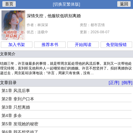
首页
返回
[切换至繁体版]
深情失控，他服软低哄别离婚
作者：林深深
类型：都市言情
状态：连载中
更新：2026-08-07
加入书架
推荐本书
开始阅读
免登陆报错
文章简介
结婚三年，许言做最多的事情，就是帮周京延处理他的风流后事。直到又一次帮他处
理完绯闻，直到听见他和外人一起嘲笑他们的婚姻。许言不想坚持了。拟好离婚协议
递过去，周京延却凉薄地说：“许言，周家只有丧偶，没有…
文章目录
[正序]
[倒序]
第1章 风流后事
第2章 拿到户口本
第3章 只想离婚
第4章 多余
第5章 发现她的秘密
第6章 我不想坚持了