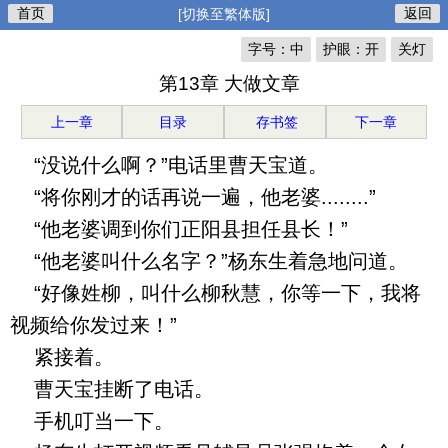
首页
返回
[切换至繁体版]
字号：中
护眼：开
关灯
第13章 大做文章
上一章
目录
存书签
下一章
“没说什么啊？”电话里曹天宝道。
“将你刚才的话再说一遍，他老婆........”
“他老婆调到你们正阳县担任县长！”
“他老婆叫什么名字？”杨东生着急地问道。
“好像姓柳，叫什么柳秋慧，你等一下，我将
视频给你发过来！”
紧接着。
曹天宝挂断了电话。
手机叮当一下。