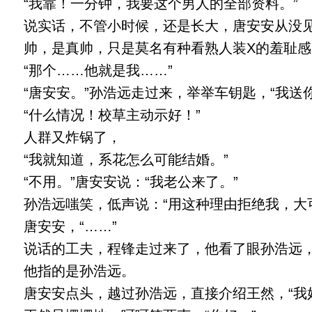
“我靠！一分钟，我要这个男人的全部资料。”
说实话，不管小时候，还是长大，唐安安从没见
帅，是真帅，只是莫名有种看熟人装X的羞耻感
“那个……他就是我……”
“唐安安。”孙浩远走过来，举举车钥匙，“我送你
“什么情况！校草主动示好！”
人群又炸锅了，
“我就知道，系花怎么可能结婚。”
“不用。”唐安安说：“我老公来了。”
孙浩远嗤笑，低声说：“用这种理由拒绝我，大
唐安安，“……”
说话的工夫，程锋走过来了，他看了眼孙浩远，
他指的是孙浩远。
唐安安点头，越过孙浩远，直接介绍王然，“我