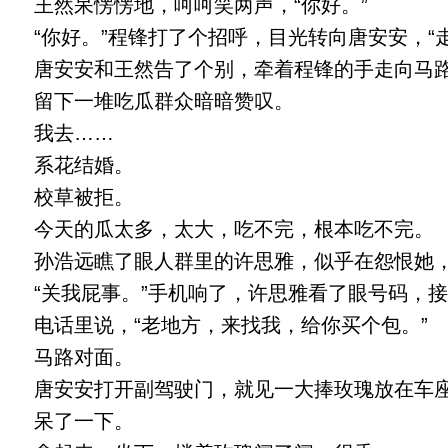
王然呆愣愣地，呵呵笑两声，“你好。”
“你好。”程锋打了个招呼，目光转向唐安安，“走
唐安安和王然告了个别，牵着程锋的手走向马
留下一堆吃瓜群众暗暗赞叹。
我去……
系花结婚。
校草被拒。
今天的瓜太多，太大，吃不完，根本吃不完。
孙浩远瞧了眼人群里的许思雅，似乎在怨恨她，
“关我屁事。”手机响了，许思雅看了眼号码，接
电话里说，“老地方，来找我，给你买个包。”
马路对面。
唐安安打开副驾驶门，就见一大捧玫瑰放在车
呆了一下。