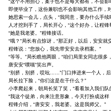
“这个不用担心，案子也不是每天都有，不会影
即便毕业了，这份兼职也不会影响其他工作，对
她思索一会儿，点头，“我同意，要办什么手续
人才挖到手了，局长开心，“这个好办，让程锋
“她是我老婆。”程锋接话。
“哦？”局长有点惊讶，“那正好，以后，安安就
程锋说：“您放心，我先带安安去录档案。”
“等等。”局长瞧他两眼，“咱们局里女同志很多
唐安安“噗嗤”笑出声。
“别挤，别挤，哎吆……”门口摔进来一个人，
局长拉下脸，“你们这是在干什么？”
小李爬起来，朝局长笑了笑，“看看加入我们队
“我这个徒弟，向来注意形象，今天打扮成这样，
程锋介绍，“唐安安，我老婆。这是我师父。”