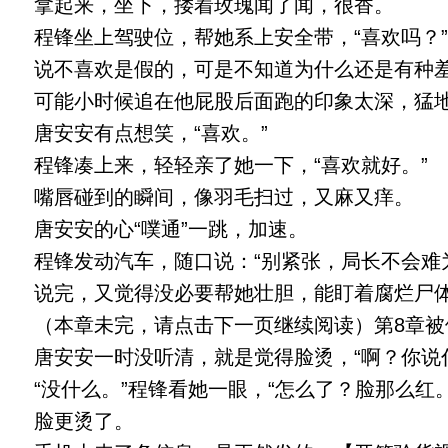
拿起来，坐下，搂着玫瑰闻了闻，很香。
程锋坐上驾驶位，帮她系上安全带，“喜欢吗？”
说不喜欢是假的，可是不知道为什么还是有种
可能小时候追在他屁股后面跑的印象太深，猛地
唐安安有点想笑，“喜欢。”
程锋凑上来，轻轻亲了她一下，“喜欢就好。”
嘴唇碰到的瞬间，像羽毛扫过，又麻又痒。
唐安安的心“噗通”一跳，加速。
程锋发动汽车，随口说：“别紧张，局长不会难
说完，又觉得没必要帮她壮胆，能盯着腐烂尸体
（本章未完，请点击下一页继续阅读）第8章被他追
唐安安一时没听清，就是觉得脸烫，“啊？你说
“没什么。”程锋看她一眼，“怎么了？脸那么红。
脸更烫了。