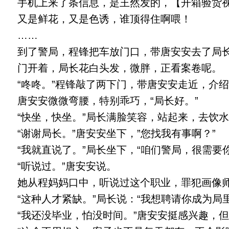
手机上来了条信息，是王然发的，【开箱验货视
又是鲜花，又是色诱，谁顶得住啊喂！
……
到了警局，程锋把车放门口，带唐安安去了局
门开着，局长花白头发，微胖，正看案卷呢。
“咚咚。”程锋敲了两下门，带唐安安走近，介绍
唐安安微微弯腰，特别乖巧，“局长好。”
“快坐，快坐。”局长满脸笑容，站起来，去饮水
“谢谢局长。”唐安安坐下，”您找我有事啊？”
“我就直说了。”局长坐下，“咱们警局，很需要
“听说过。”唐安安说。
她从程妈妈口中，听说过这个职业，罪犯画像师
“这种人才紧缺。”局长说：“我想聘请你成为局
“我还没毕业，怕没时间。”唐安安挺感兴趣，