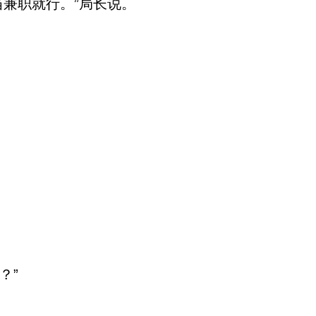
兼职就行。”局长说。
？”