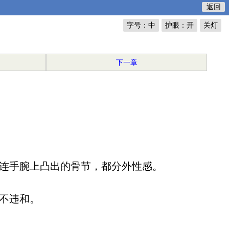
返回
字号：中
护眼：开
关灯
下一章
连手腕上凸出的骨节，都分外性感。
不违和。