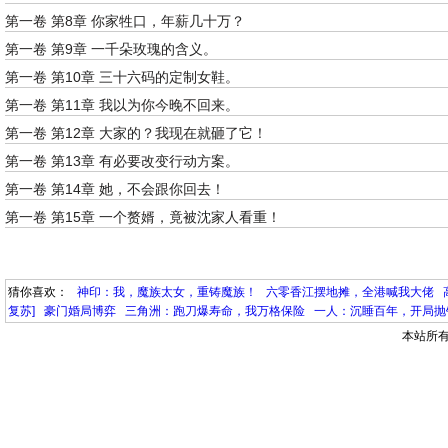
第一卷 第8章 你家牲口，年薪几十万？
第一卷 第9章 一千朵玫瑰的含义。
第一卷 第10章 三十六码的定制女鞋。
第一卷 第11章 我以为你今晚不回来。
第一卷 第12章 大家的？我现在就砸了它！
第一卷 第13章 有必要改变行动方案。
第一卷 第14章 她，不会跟你回去！
第一卷 第15章 一个赘婿，竟被沈家人看重！
猜你喜欢：
神印：我，魔族太女，重铸魔族！
六零香江摆地摊，全港喊我大佬
复苏]
豪门婚局博弈
三角洲：跑刀爆寿命，我万格保险
一人：沉睡百年，开局抛
本站所