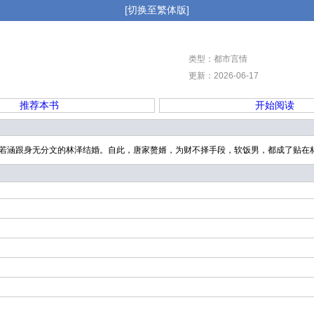
[切换至繁体版]
类型：都市言情
更新：2026-06-17
推荐本书
开始阅读
唐若涵跟身无分文的林泽结婚。自此，唐家赘婿，为财不择手段，软饭男，都成了贴在