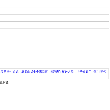
八零兽语小娇媳：靠卖山货带全家暴富
将通房丫鬟送人后，世子悔疯了
倒生[灵气
者欣赏。