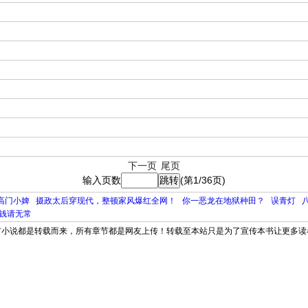
下一页
尾页
输入页数
(第1/36页)
高门小婢
摄政太后穿现代，整顿家风爆红全网！
你一恶龙在地狱种田？
误青灯
钱请无常
有小说都是转载而来，所有章节都是网友上传！转载至本站只是为了宣传本书让更多读