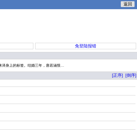
返回
免登陆报错
林泽身上的标签。结婚三年，唐若涵恨…
[正序]
[倒序]