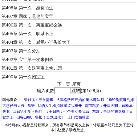
第408章 第一次，感觉陌生
第407章 回家，见他的宝宝
第406章 第一次，离宝宝那么远
第405章 第一次，联系不上
第404章 第一次，感觉小丫头长大了
第403章 第一次分别
第402章 宝宝第一次来例假
第401章 第一次送宝宝上幼儿园
第400章 第一次抱宝宝
下一页
尾页
输入页数
(第1/28页)
猜你喜欢：
综影视：玉女情事
从霍格沃茨开始的奥术魔法师
1960偷渡港岛嫁
古惑仔当大嫂
孤雏
我的人生模拟器建议我重开
都市精灵：开局天胡，截断暴
鲤龙
回廊第七夜不熄灯
兵王归来：七个美女要我命
东京：崇华的我竟成了日
娱之王
倒爷1990
警报！真龙出狱！
上门女婿叶辰
本站所有小说都是转载而来，所有章节都是网友上传！转载至本站只是为了宣传
本书让更多读者欣赏。