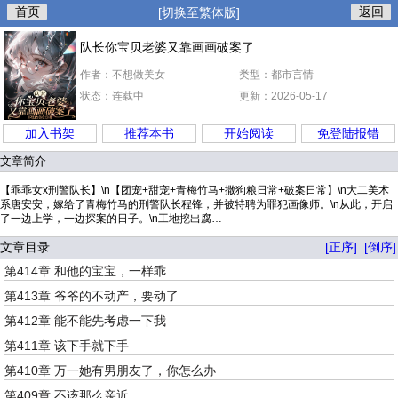
首页
返回
[切换至繁体版]
队长你宝贝老婆又靠画画破案了
作者：不想做美女
类型：都市言情
状态：连载中
更新：2026-05-17
加入书架
推荐本书
开始阅读
免登陆报错
文章简介
【乖乖女x刑警队长】\n【团宠+甜宠+青梅竹马+撒狗粮日常+破案日常】\n大二美术
系唐安安，嫁给了青梅竹马的刑警队长程锋，并被特聘为罪犯画像师。\n从此，开启
了一边上学，一边探案的日子。\n工地挖出腐…
文章目录
[正序]
[倒序]
第414章 和他的宝宝，一样乖
第413章 爷爷的不动产，要动了
第412章 能不能先考虑一下我
第411章 该下手就下手
第410章 万一她有男朋友了，你怎么办
第409章 不该那么亲近