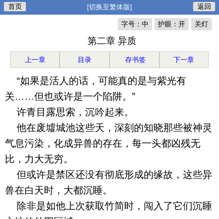
首页
返回
[切换至繁体版]
字号：中
护眼：开
关灯
第二章 异质
上一章
目录
存书签
下一章
“如果是活人的话，可能真的是与紫光有
关……但也或许是一个陷阱。”
许青目露思索，沉吟起来。
他在废墟城池这些天，深刻的知晓那些被神灵
气息污染，化成异兽的存在，每一头都凶残无
比，力大无穷。
但或许是禁区还没有彻底形成的缘故，这些异
兽在白天时，大都沉睡。
除非是如他上次获取竹简时，闯入了它们沉睡