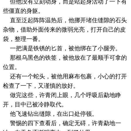
但他没有立刻动身，而是站起身活动了一下有
些僵直的身躯。
直至泛起阵阵温热后，他挪开堵住缝隙的石头
杂物，借助外面传来的微弱光亮，打开自己的皮
袋，整理一番。
一把满是铁锈的匕首，被他绑在了小腿旁。
那根乌黑色的铁签，被他放在了最顺手可拿的
位置。
还有一个蛇头，被他用麻布包裹，小心的打开
检查了一下，又谨慎的放好。
做完这些，许青闭上眼，几个呼吸后勐地睁
开，目中已被冷静取代。
他飞速钻出缝隙，在出口处停顿。
警惕的四下查看后，确定无碍，许青勐地一