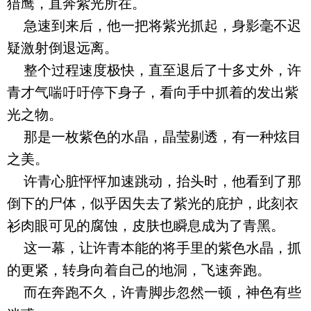
猎鹰，直奔紫光所在。
急速到来后，他一把将紫光抓起，身影毫不迟
疑激射倒退远离。
整个过程速度极快，直至退后了十多丈外，许
青才气喘吁吁停下身子，看向手中抓着的发出紫
光之物。
那是一枚紫色的水晶，晶莹剔透，有一种炫目
之美。
许青心脏怦怦加速跳动，抬头时，他看到了那
倒下的尸体，似乎因失去了紫光的庇护，此刻衣
衫肉眼可见的腐蚀，皮肤也瞬息成为了青黑。
这一幕，让许青本能的将手里的紫色水晶，抓
的更紧，转身向着自己的地洞，飞速奔跑。
而在奔跑不久，许青脚步忽然一顿，神色有些