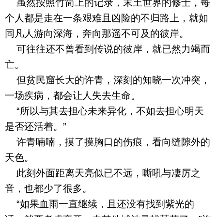
虽然按照竹简上的记录，末土世界的修士，每
个人都是走在一条艰难且凶险的不归路上，就如
同凡人游向深海，奔向那遥不可及的彼岸。
可往往还不曾看到传说的彼岸，就已然力竭而
亡。
但贫民窟长大的许青，深刻的知晓一次冲突，
一场疾病，都会让人失去生命。
“所以与其去担心未来异化，不如去担心明天
是否还活着。”
许青喃喃，摸了摸胸口的伤痕，看向缝隙外的
天色。
此刻外面距离天亮似已不远，嘶吼与凄厉之
音，也都少了很多。
“如果血雨一直继续，且还没有找到紫光的