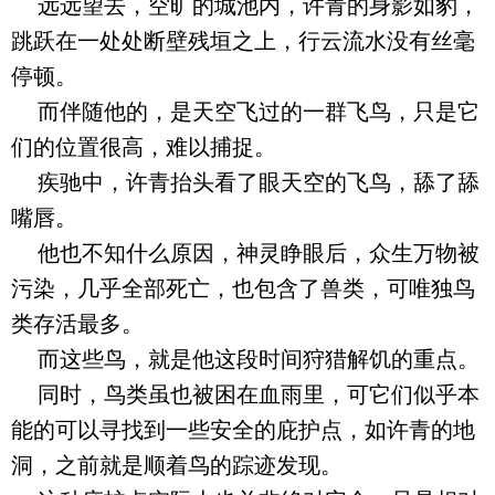
远远望去，空旷的城池内，许青的身影如豹，
跳跃在一处处断壁残垣之上，行云流水没有丝毫
停顿。
而伴随他的，是天空飞过的一群飞鸟，只是它
们的位置很高，难以捕捉。
疾驰中，许青抬头看了眼天空的飞鸟，舔了舔
嘴唇。
他也不知什么原因，神灵睁眼后，众生万物被
污染，几乎全部死亡，也包含了兽类，可唯独鸟
类存活最多。
而这些鸟，就是他这段时间狩猎解饥的重点。
同时，鸟类虽也被困在血雨里，可它们似乎本
能的可以寻找到一些安全的庇护点，如许青的地
洞，之前就是顺着鸟的踪迹发现。